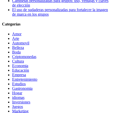
Camisetas personalizadas para grupos: uso, ventajas y claves
de elección
El uso de sudaderas personalizadas para fortalecer la imagen
de marca en los grupos
Categorías
Amor
Arte
Automovil
Belleza
Boda
Criptomonedas
Cultura
Economia
Educación
Empresa
Entretenimiento
Estudios
Gastronomia
Hogar
idiomas
Inversiones
Juegos
Marketing