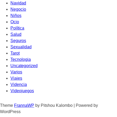
Navidad
Negocio
Niños
Ocio
Política
Salud
Seguros
Sexualidad
Tarot
Tecnologia
Uncategorized
Varios
Viajes
Videncia
Videojuegos
Theme
FrannaWP
by Pitshou Kalombo
|
Powered by
WordPress