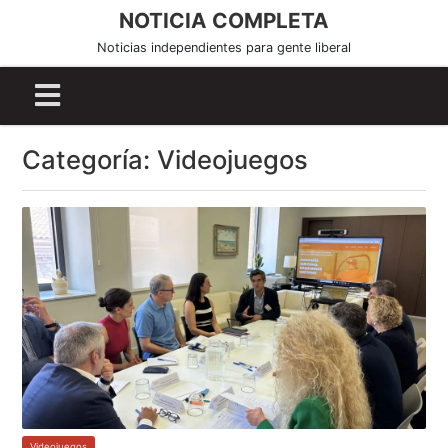
S
NOTICIA COMPLETA
k
Noticias independientes para gente liberal
i
p
t
o
Categoría:
Videojuegos
c
o
n
t
e
n
t
Videojuegos