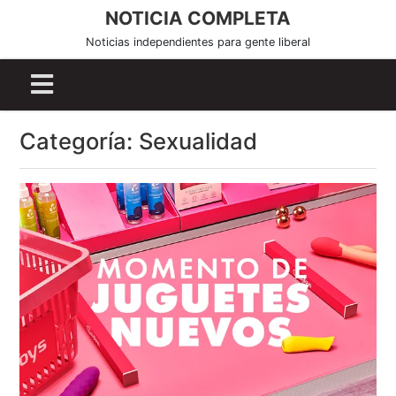
S
NOTICIA COMPLETA
k
Noticias independientes para gente liberal
i
p
t
o
Categoría:
Sexualidad
c
o
n
t
e
n
t