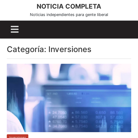
S
NOTICIA COMPLETA
k
Noticias independientes para gente liberal
i
p
t
o
Categoría:
Inversiones
c
o
n
t
e
n
t
Inversiones