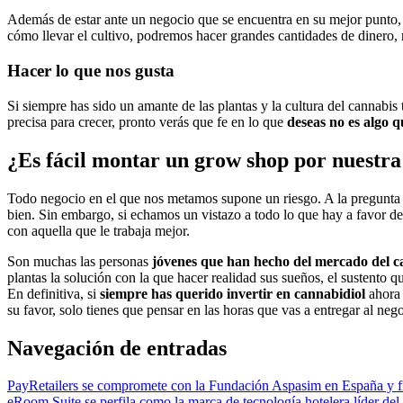
Además de estar ante un negocio que se encuentra en su mejor punto, 
cómo llevar el cultivo, podremos hacer grandes cantidades de dinero,
Hacer lo que nos gusta
Si siempre has sido un amante de las plantas y la cultura del cannabis
precisa para crecer, pronto verás que fe en lo que
deseas no es algo q
¿Es fácil montar un grow shop por nuestra
Todo negocio en el que nos metamos supone un riesgo. A la pregunta
bien. Sin embargo, si echamos un vistazo a todo lo que hay a favor de
con aquella que le trabaja mejor.
Son muchas las personas
jóvenes que han hecho del mercado del c
plantas la solución con la que hacer realidad sus sueños, el sustento 
En definitiva, si
siempre has querido invertir en cannabidiol
ahora 
su favor, solo tienes que pensar en las horas que vas a entregar al ne
Navegación de entradas
PayRetailers se compromete con la Fundación Aspasim en España y f
eRoom Suite se perfila como la marca de tecnología hotelera líder de