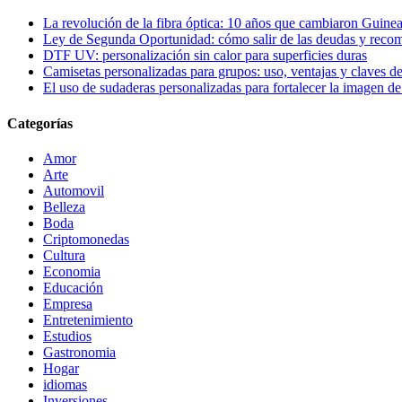
La revolución de la fibra óptica: 10 años que cambiaron Guinea
Ley de Segunda Oportunidad: cómo salir de las deudas y reco
DTF UV: personalización sin calor para superficies duras
Camisetas personalizadas para grupos: uso, ventajas y claves de
El uso de sudaderas personalizadas para fortalecer la imagen d
Categorías
Amor
Arte
Automovil
Belleza
Boda
Criptomonedas
Cultura
Economia
Educación
Empresa
Entretenimiento
Estudios
Gastronomia
Hogar
idiomas
Inversiones