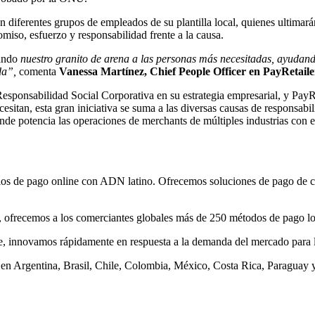
 diferentes grupos de empleados de su plantilla local, quienes ultimarán
iso, esfuerzo y responsabilidad frente a la causa.
ando
nuestro granito de arena a las personas más necesitadas, ayudand
ida”,
comenta
Vanessa Martínez, Chief People Officer en PayRetaile
esponsabilidad Social Corporativa en su estrategia empresarial, y PayR
ecesitan, esta gran iniciativa se suma a las diversas causas de responsab
 potencia las operaciones de merchants de múltiples industrias con el 
ios de pago online con ADN latino. Ofrecemos soluciones de pago de com
o, ofrecemos a los comerciantes globales más de 250 métodos de pago l
ble, innovamos rápidamente en respuesta a la demanda del mercado para 
s en Argentina, Brasil, Chile, Colombia, México, Costa Rica, Paraguay 