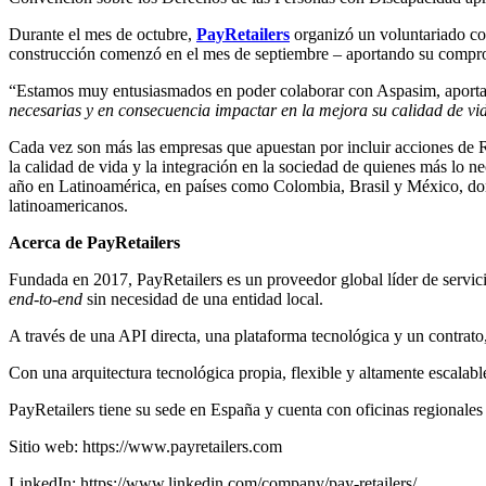
Durante el mes de octubre,
PayRetailers
organizó un voluntariado con
construcción comenzó en el mes de septiembre – aportando su comprom
“Estamos muy entusiasmados en poder colaborar con Aspasim, aport
necesarias y en consecuencia impactar en la mejora su calidad de v
Cada vez son más las empresas que apuestan por incluir acciones de R
la calidad de vida y la integración en la sociedad de quienes más lo n
año en Latinoamérica, en países como Colombia, Brasil y México, donde
latinoamericanos.
Acerca de PayRetailers
Fundada en 2017, PayRetailers es un proveedor global líder de servic
end-to-end
sin necesidad de una entidad local.
A través de una API directa, una plataforma tecnológica y un contrat
Con una arquitectura tecnológica propia, flexible y altamente escala
PayRetailers tiene su sede en España y cuenta con oficinas regionale
Sitio web: https://www.payretailers.com
LinkedIn: https://www.linkedin.com/company/pay-retailers/