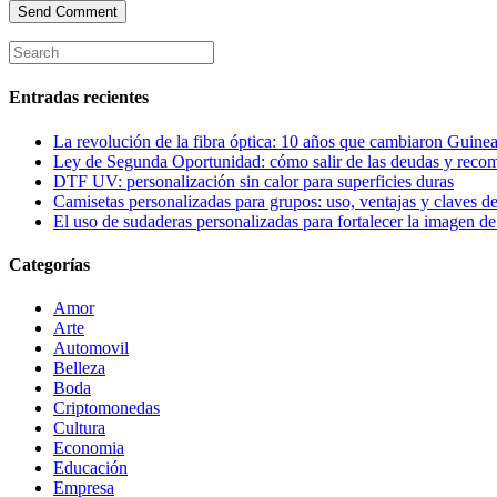
Entradas recientes
La revolución de la fibra óptica: 10 años que cambiaron Guinea
Ley de Segunda Oportunidad: cómo salir de las deudas y reco
DTF UV: personalización sin calor para superficies duras
Camisetas personalizadas para grupos: uso, ventajas y claves de
El uso de sudaderas personalizadas para fortalecer la imagen d
Categorías
Amor
Arte
Automovil
Belleza
Boda
Criptomonedas
Cultura
Economia
Educación
Empresa