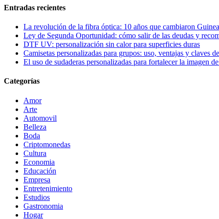
Entradas recientes
La revolución de la fibra óptica: 10 años que cambiaron Guinea
Ley de Segunda Oportunidad: cómo salir de las deudas y reco
DTF UV: personalización sin calor para superficies duras
Camisetas personalizadas para grupos: uso, ventajas y claves de
El uso de sudaderas personalizadas para fortalecer la imagen d
Categorías
Amor
Arte
Automovil
Belleza
Boda
Criptomonedas
Cultura
Economia
Educación
Empresa
Entretenimiento
Estudios
Gastronomia
Hogar