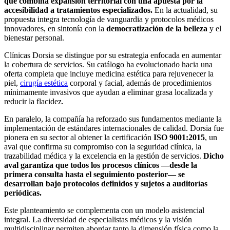
que combina expansión territorial con una apuesta por la
accesibilidad a tratamientos especializados.
En la actualidad, su
propuesta integra tecnología de vanguardia y protocolos médicos
innovadores, en sintonía con la
democratización de la belleza
y el
bienestar personal.
Clínicas Dorsia se distingue por su estrategia enfocada en aumentar
la cobertura de servicios. Su catálogo ha evolucionado hacia una
oferta completa que incluye medicina estética para rejuvenecer la
piel,
cirugía estética
corporal y facial, además de procedimientos
mínimamente invasivos que ayudan a eliminar grasa localizada y
reducir la flacidez.
En paralelo, la compañía ha reforzado sus fundamentos mediante la
implementación de estándares internacionales de calidad. Dorsia fue
pionera en su sector al obtener la certificación
ISO 9001:2015
, un
aval que confirma su compromiso con la seguridad clínica, la
trazabilidad médica y la excelencia en la gestión de servicios.
Dicho
aval garantiza que todos los procesos clínicos —desde la
primera consulta hasta el seguimiento posterior— se
desarrollan bajo protocolos definidos y sujetos a auditorías
periódicas.
Este planteamiento se complementa con un modelo asistencial
integral. La diversidad de especialistas médicos y la visión
multidisciplinar permiten abordar tanto la dimensión física como la