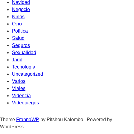
Navidad
Negocio
Niños
Ocio
Política
Salud
Seguros
Sexualidad
Tarot
Tecnologia
Uncategorized
Varios
Viajes
Videncia
Videojuegos
Theme
FrannaWP
by Pitshou Kalombo
|
Powered by
WordPress