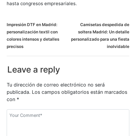
hasta congresos empresariales.
N
Impresión DTF en Madrid:
Camisetas despedida de
personalización textil con
soltera Madrid: Un detalle
a
colores intensos y detalles
personalizado para una fiesta
v
precisos
inolvidable
e
Leave a reply
g
a
Tu dirección de correo electrónico no será
publicada.
Los campos obligatorios están marcados
c
con
*
i
ó
n