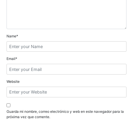
d
e
e
n
Name*
t
r
Email*
a
d
Website
a
s
Guarda mi nombre, correo electrónico y web en este navegador para la
próxima vez que comente.