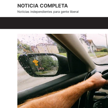
S
NOTICIA COMPLETA
k
Noticias independientes para gente liberal
i
p
t
o
c
o
n
t
e
n
t