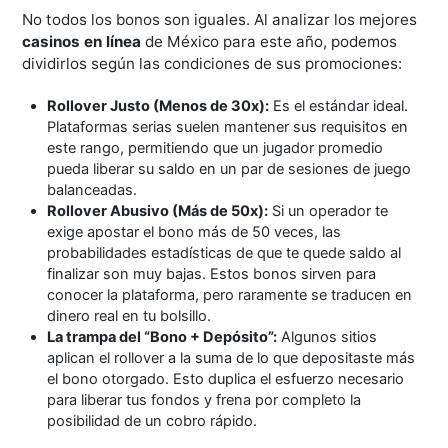
No todos los bonos son iguales. Al analizar los mejores
casinos en línea
de México para este año, podemos
dividirlos según las condiciones de sus promociones:
Rollover Justo (Menos de 30x):
Es el estándar ideal.
Plataformas serias suelen mantener sus requisitos en
este rango, permitiendo que un jugador promedio
pueda liberar su saldo en un par de sesiones de juego
balanceadas.
Rollover Abusivo (Más de 50x):
Si un operador te
exige apostar el bono más de 50 veces, las
probabilidades estadísticas de que te quede saldo al
finalizar son muy bajas. Estos bonos sirven para
conocer la plataforma, pero raramente se traducen en
dinero real en tu bolsillo.
La trampa del “Bono + Depósito”:
Algunos sitios
aplican el rollover a la suma de lo que depositaste más
el bono otorgado. Esto duplica el esfuerzo necesario
para liberar tus fondos y frena por completo la
posibilidad de un cobro rápido.