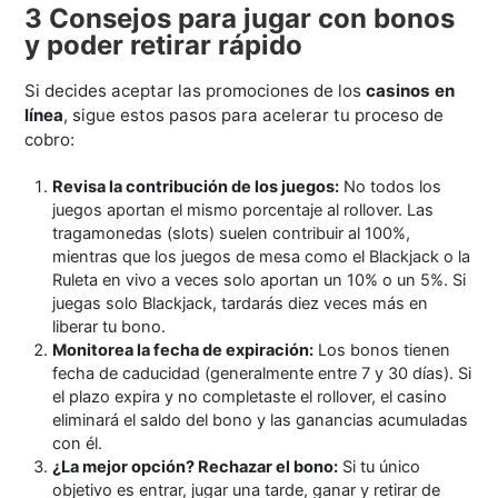
3 Consejos para jugar con bonos
y poder retirar rápido
Si decides aceptar las promociones de los
casinos en
línea
, sigue estos pasos para acelerar tu proceso de
cobro:
Revisa la contribución de los juegos:
No todos los
juegos aportan el mismo porcentaje al rollover. Las
tragamonedas (slots) suelen contribuir al 100%,
mientras que los juegos de mesa como el Blackjack o la
Ruleta en vivo a veces solo aportan un 10% o un 5%. Si
juegas solo Blackjack, tardarás diez veces más en
liberar tu bono.
Monitorea la fecha de expiración:
Los bonos tienen
fecha de caducidad (generalmente entre 7 y 30 días). Si
el plazo expira y no completaste el rollover, el casino
eliminará el saldo del bono y las ganancias acumuladas
con él.
¿La mejor opción? Rechazar el bono:
Si tu único
objetivo es entrar, jugar una tarde, ganar y retirar de