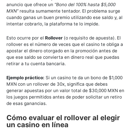
anuncio que ofrece un
“Bono del 100% hasta $5,000
MXN”
resulta sumamente tentador. El problema surge
cuando ganas un buen premio utilizando ese saldo y, al
intentar cobrarlo, la plataforma te lo impide.
Esto ocurre por el
Rollover
(o requisito de apuesta). El
rollover es el número de veces que el casino te obliga a
apostar el dinero otorgado en la promoción antes de
que ese saldo se convierta en dinero real que puedas
retirar a tu cuenta bancaria.
Ejemplo práctico:
Si un casino te da un bono de $1,000
MXN con un rollover de 30x, significa que debes
generar apuestas por un valor total de $30,000 MXN en
los juegos permitidos antes de poder solicitar un retiro
de esas ganancias.
Cómo evaluar el rollover al elegir
un casino en línea