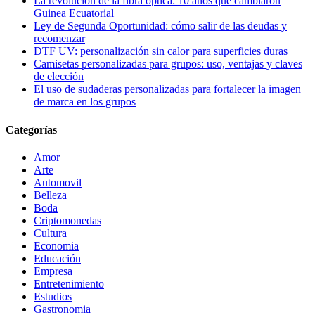
La revolución de la fibra óptica: 10 años que cambiaron
Guinea Ecuatorial
Ley de Segunda Oportunidad: cómo salir de las deudas y
recomenzar
DTF UV: personalización sin calor para superficies duras
Camisetas personalizadas para grupos: uso, ventajas y claves
de elección
El uso de sudaderas personalizadas para fortalecer la imagen
de marca en los grupos
Categorías
Amor
Arte
Automovil
Belleza
Boda
Criptomonedas
Cultura
Economia
Educación
Empresa
Entretenimiento
Estudios
Gastronomia