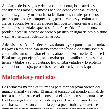
A lo largo de los siglos y de una cultura a otra, los materiales
considerados raros y hermosos han ido desde conchas, huesos,
colmillos, garras y madera hasta los llamados metales preciosos,
piedras preciosas y semipreciosas, perlas, corales y cerámica. En
ciertas épocas, los artistas a veces han puesto menos énfasis en el
valor de los materiales que en su función estética. Por lo tanto,
podrían hacer un broche de acero o plástico en lugar de oro o platino
y aun así, seguiría luciendo fantástico.
Además de su función decorativa, durante gran parte de su historia,
las joyas también se han usado como un símbolo de status social y
como talismán para evitar el mal y atraer la buena suerte. Durante la
Edad media, por ejemplo, se pensaba que un anillo de rubíes traía
tierras y títulos a su propietario, le otorgaba virtudes y lo protegía
contra el mal de ojo, pero solo si se usaba en la mano izquierda.
Materiales y métodos
Los primeros materiales utilizados para fabricar joyas vienen del
mundo animal y vegetal. El material tomado del mundo animal, de
forma natural o procesada, constituía el adorno en sí, mientras que
las fibras vegetales le servían de soporte. Una gran variedad de
conchas se utilizaron durante la época prehistórica y todavía se
utilizan en ciertas culturas isleñas y costeras para hacer collares,