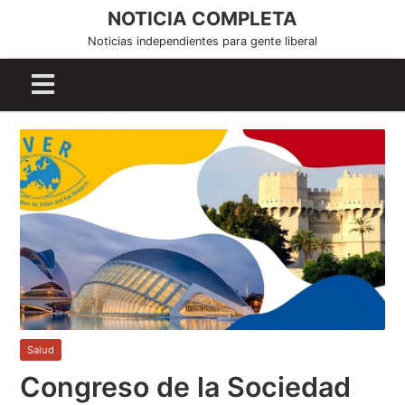
S
NOTICIA COMPLETA
k
Noticias independientes para gente liberal
i
p
t
o
c
o
n
t
e
n
t
Salud
Congreso de la Sociedad