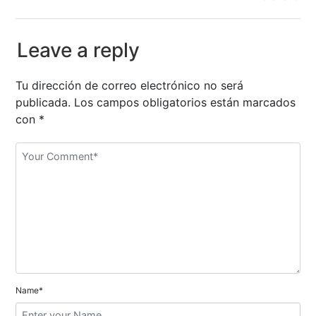
e
g
Leave a reply
a
Tu dirección de correo electrónico no será
c
publicada.
Los campos obligatorios están marcados
i
con
*
ó
n
d
e
e
n
Name*
t