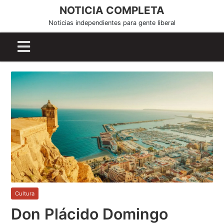
S
NOTICIA COMPLETA
k
Noticias independientes para gente liberal
i
p
t
o
c
o
n
t
e
n
t
Cultura
Don Plácido Domingo