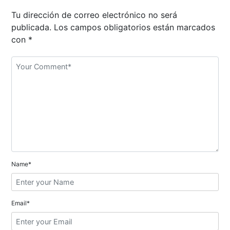
a
Tu dirección de correo electrónico no será
c
publicada.
Los campos obligatorios están marcados
i
con
*
ó
n
d
e
e
n
Name*
t
r
Email*
a