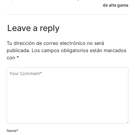
v
de alta gama
e
Leave a reply
g
a
Tu dirección de correo electrónico no será
publicada.
Los campos obligatorios están marcados
c
con
*
i
ó
n
d
e
e
n
Name*