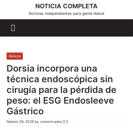
S
NOTICIA COMPLETA
k
Noticias independientes para gente liberal
i
p
t
o
c
o
Belleza
n
Dorsia incorpora una
t
e
técnica endoscópica sin
n
cirugía para la pérdida de
t
peso: el ESG Endosleeve
Gástrico
febrero 26, 2026
by
comunicados
0