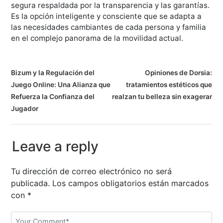
segura respaldada por la transparencia y las garantías.
Es la opción inteligente y consciente que se adapta a
las necesidades cambiantes de cada persona y familia
en el complejo panorama de la movilidad actual.
N
Bizum y la Regulación del
Opiniones de Dorsia:
Juego Online: Una Alianza que
tratamientos estéticos que
a
Refuerza la Confianza del
realzan tu belleza sin exagerar
v
Jugador
e
Leave a reply
g
a
Tu dirección de correo electrónico no será
publicada.
Los campos obligatorios están marcados
c
con
*
i