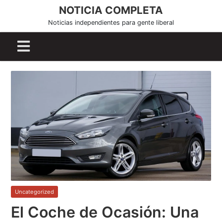
S
NOTICIA COMPLETA
k
Noticias independientes para gente liberal
i
p
t
o
c
o
n
t
e
n
t
Uncategorized
El Coche de Ocasión: Una