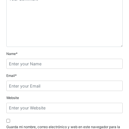
ó
n
d
e
e
n
Name*
t
r
Email*
a
d
Website
a
s
Guarda mi nombre, correo electrónico y web en este navegador para la