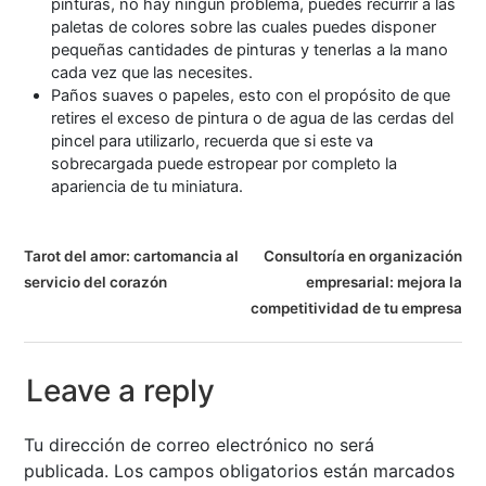
pinturas, no hay ningún problema, puedes recurrir a las
paletas de colores sobre las cuales puedes disponer
pequeñas cantidades de pinturas y tenerlas a la mano
cada vez que las necesites.
Paños suaves o papeles, esto con el propósito de que
retires el exceso de pintura o de agua de las cerdas del
pincel para utilizarlo, recuerda que si este va
sobrecargada puede estropear por completo la
apariencia de tu miniatura.
N
Tarot del amor: cartomancia al
Consultoría en organización
servicio del corazón
empresarial: mejora la
a
competitividad de tu empresa
v
e
Leave a reply
g
Tu dirección de correo electrónico no será
a
publicada.
Los campos obligatorios están marcados