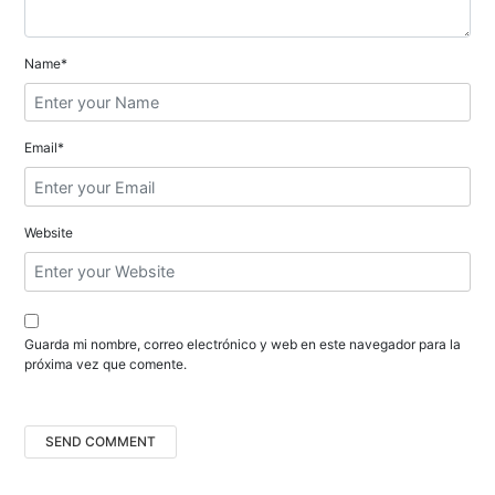
d
e
Name*
e
n
Email*
t
r
Website
a
d
a
Guarda mi nombre, correo electrónico y web en este navegador para la
próxima vez que comente.
s