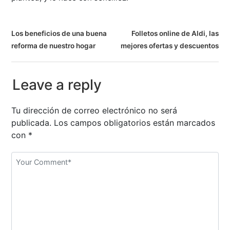
N
Los beneficios de una buena
Folletos online de Aldi, las
reforma de nuestro hogar
mejores ofertas y descuentos
a
v
Leave a reply
e
g
Tu dirección de correo electrónico no será
publicada.
Los campos obligatorios están marcados
a
con
*
c
i
ó
n