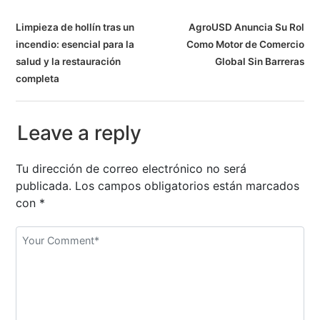
N
Limpieza de hollín tras un
AgroUSD Anuncia Su Rol
incendio: esencial para la
Como Motor de Comercio
a
salud y la restauración
Global Sin Barreras
v
completa
e
Leave a reply
g
a
Tu dirección de correo electrónico no será
publicada.
Los campos obligatorios están marcados
c
con
*
i
ó
n
d