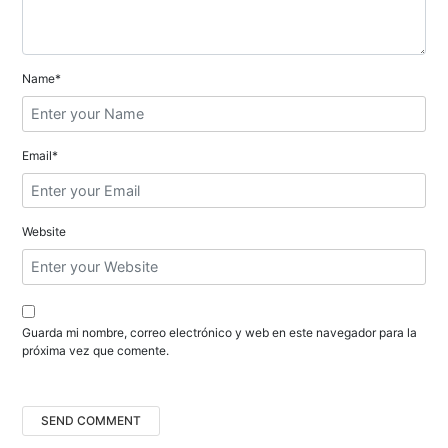
e
e
n
Name*
t
r
Email*
a
d
Website
a
s
Guarda mi nombre, correo electrónico y web en este navegador para la
próxima vez que comente.