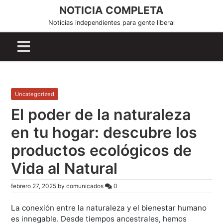
S
NOTICIA COMPLETA
k
Noticias independientes para gente liberal
i
p
t
o
c
o
Uncategorized
n
El poder de la naturaleza
t
e
en tu hogar: descubre los
n
productos ecológicos de
t
Vida al Natural
febrero 27, 2025
by
comunicados
0
La conexión entre la naturaleza y el bienestar humano
es innegable. Desde tiempos ancestrales, hemos