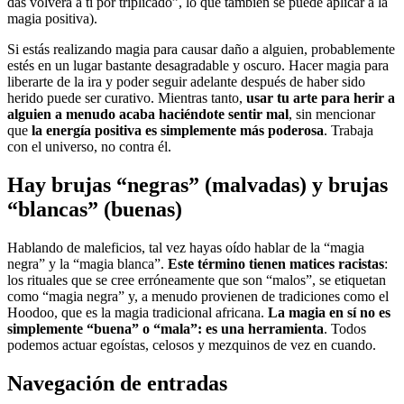
das volverá a ti por triplicado”, lo que también se puede aplicar a la
magia positiva).
Si estás realizando magia para causar daño a alguien, probablemente
estés en un lugar bastante desagradable y oscuro. Hacer magia para
liberarte de la ira y poder seguir adelante después de haber sido
herido puede ser curativo. Mientras tanto,
usar tu arte para herir a
alguien a menudo acaba haciéndote sentir mal
, sin mencionar
que
la energía positiva es simplemente más poderosa
. Trabaja
con el universo, no contra él.
Hay brujas “negras” (malvadas) y brujas
“blancas” (buenas)
Hablando de maleficios, tal vez hayas oído hablar de la “magia
negra” y la “magia blanca”.
Este término tienen matices racistas
:
los rituales que se cree erróneamente que son “malos”, se etiquetan
como “magia negra” y, a menudo provienen de tradiciones como el
Hoodoo, que es la magia tradicional africana.
La magia en sí no es
simplemente “buena” o “mala”: es una herramienta
. Todos
podemos actuar egoístas, celosos y mezquinos de vez en cuando.
Navegación de entradas