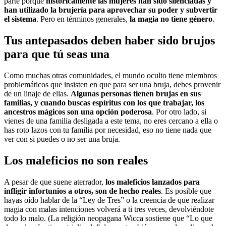
parte porque
históricamente las mujeres han sido silenciadas y
han utilizado la brujería para aprovechar su poder y subvertir
el sistema
. Pero en términos generales,
la magia no tiene género
.
Tus antepasados ​​deben haber sido brujos
para que tú seas una
Como muchas otras comunidades, el mundo oculto tiene miembros
problemáticos que insisten en que para ser una bruja, debes provenir
de un linaje de ellas.
Algunas personas tienen brujas en sus
familias, y cuando buscas espíritus con los que trabajar, los
ancestros mágicos son una opción poderosa
. Por otro lado, si
vienes de una familia desligada a este tema, no eres cercano a ella o
has roto lazos con tu familia por necesidad, eso no tiene nada que
ver con si puedes o no ser una bruja.
Los maleficios no son reales
A pesar de que suene aterrador,
los maleficios lanzados para
infligir infortunios a otros, son de hecho reales
. Es posible que
hayas oído hablar de la “Ley de Tres” o la creencia de que realizar
magia con malas intenciones volverá a ti tres veces, devolviéndote
todo lo malo. (La religión neopagana Wicca sostiene que “Lo que