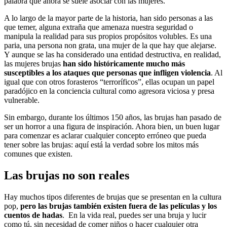
palabra que ahora se suele asociar con las mujeres.
A lo largo de la mayor parte de la historia, han sido personas a las
que temer, alguna extraña que amenaza nuestra seguridad o
manipula la realidad para sus propios propósitos volubles. Es una
paria, una persona non grata, una mujer de la que hay que alejarse.
Y aunque se las ha considerado una entidad destructiva, en realidad,
las mujeres brujas
han sido históricamente mucho más
susceptibles a los ataques que personas que infligen violencia
. Al
igual que con otros forasteros “terroríficos”, ellas ocupan un papel
paradójico en la conciencia cultural como agresora viciosa y presa
vulnerable.
Sin embargo, durante los últimos 150 años, las brujas han pasado de
ser un horror a una figura de inspiración. Ahora bien, un buen lugar
para comenzar es aclarar cualquier concepto erróneo que pueda
tener sobre las brujas: aquí está la verdad sobre los mitos más
comunes que existen.
Las brujas no son reales
Hay muchos tipos diferentes de brujas que se presentan en la cultura
pop,
pero las brujas también existen fuera de las películas y los
cuentos de hadas
. En la vida real, puedes ser una bruja y lucir
como tú, sin necesidad de comer niños o hacer cualquier otra