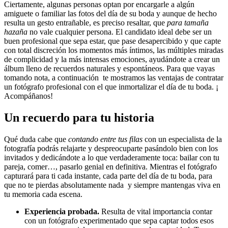
Ciertamente, algunas personas optan por encargarle a algún
amiguete o familiar las fotos del día de su boda y aunque de hecho
resulta un gesto entrañable, es preciso resaltar, que
para tamaña
hazaña
no vale cualquier persona. El candidato ideal debe ser un
buen profesional que sepa estar, que pase desapercibido y que capte
con total discreción los momentos más íntimos, las múltiples miradas
de complicidad y la más intensas emociones, ayudándote a crear un
álbum lleno de recuerdos naturales y espontáneos. Para que vayas
tomando nota, a continuación te mostramos las ventajas de contratar
un fotógrafo profesional con el que inmortalizar el día de tu boda. ¡
Acompáñanos!
Un recuerdo para tu historia
Qué duda cabe que
contando entre tus filas
con un especialista de la
fotografía podrás relajarte y despreocuparte pasándolo bien con los
invitados y dedicándote a lo que verdaderamente toca: bailar con tu
pareja, comer…, pasarlo genial en definitiva. Mientras el fotógrafo
capturará para ti cada instante, cada parte del día de tu boda, para
que no te pierdas absolutamente nada y siempre mantengas viva en
tu memoria cada escena.
Experiencia probada.
Resulta de vital importancia contar
con un fotógrafo experimentado que sepa captar todos esos