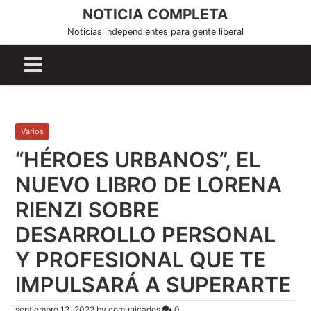
S
NOTICIA COMPLETA
k
Noticias independientes para gente liberal
i
p
t
o
c
o
Varios
n
“HÉROES URBANOS”, EL
t
e
NUEVO LIBRO DE LORENA
n
RIENZI SOBRE
t
DESARROLLO PERSONAL
Y PROFESIONAL QUE TE
IMPULSARÁ A SUPERARTE
septiembre 13, 2022
by
comunicados
0