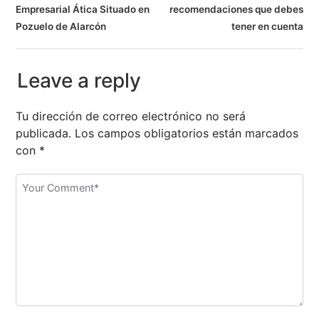
a
Empresarial Ática Situado en
recomendaciones que debes
v
Pozuelo de Alarcón
tener en cuenta
e
Leave a reply
g
a
Tu dirección de correo electrónico no será
publicada.
Los campos obligatorios están marcados
c
con
*
i
ó
n
d
e
e