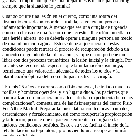
¿sabías lo importante que resulta preparar esos tejidos para la cirugía
siempre que la situación lo permita?
Cuando ocurre una lesión en el cuerpo, como una rotura del
ligamento cruzado anterior de la rodilla, se genera un proceso
inflamatorio importante. A menos que sea una cirugía de urgencia,
como en el caso de una fractura que necesite alineación inmediata o
una herida abierta, no se debería operar a ninguna persona en medio
de una inflamación aguda. Esto se debe a que operar en estas
condiciones puede retrasar el proceso de recuperación debido a un
aumento exagerado de la inflamación, ya que el cuerpo tiene que
lidiar con dos procesos traumáticos: la lesión inicial y la cirugía. Por
lo tanto, se recomienda esperar a que la inflamación disminuya,
permitiendo una valoración adecuada de todos los tejidos y la
planificación óptima del momento para realizar la cirugía.
“En mis 25 años de carrera como fisioterapeuta, he tratado muchas
rodillas y hombros operados, y sin lugar a duda, los pacientes que
han realizado un pre-operatorio adecuado han experimentado menos
complicaciones”, comenta una de las fisioterapeutas del centro Fisio
For All de Madrid. Preparar la musculatura con técnicas manuales,
estiramientos y fortalecimiento, así como recuperar la propiocepción
y la función, permite que el paciente enfrente la cirugía en las
mejores condiciones posibles. Esto, a su vez, facilita el inicio de la
rehabilitación postoperatoria, promoviendo una recuperación más
rápida y eficiente.