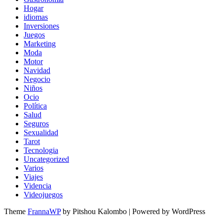
Hogar
idiomas
Inversiones
Juegos
Marketing
Moda
Motor
Navidad
Negocio
Niños
Ocio
Política
Salud
Seguros
Sexualidad
Tarot
Tecnologia
Uncategorized
Varios
Viajes
Videncia
Videojuegos
Theme
FrannaWP
by Pitshou Kalombo
|
Powered by WordPress