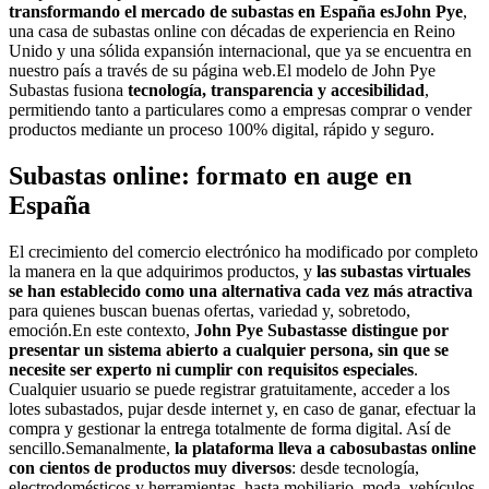
transformando el mercado de subastas en España esJohn Pye
,
una casa de subastas online con décadas de experiencia en Reino
Unido y una sólida expansión internacional, que ya se encuentra en
nuestro país a través de su página web.El modelo de John Pye
Subastas fusiona
tecnología, transparencia y accesibilidad
,
permitiendo tanto a particulares como a empresas comprar o vender
productos mediante un proceso 100% digital, rápido y seguro.
Subastas online: formato en auge en
España
El crecimiento del comercio electrónico ha modificado por completo
la manera en la que adquirimos productos, y
las subastas virtuales
se han establecido como una alternativa cada vez más atractiva
para quienes buscan buenas ofertas, variedad y, sobretodo,
emoción.En este contexto,
John Pye Subastas
se distingue por
presentar un sistema abierto a cualquier persona, sin que se
necesite ser experto ni cumplir con requisitos especiales
.
Cualquier usuario se puede registrar gratuitamente, acceder a los
lotes subastados, pujar desde internet y, en caso de ganar, efectuar la
compra y gestionar la entrega totalmente de forma digital. Así de
sencillo.Semanalmente,
la plataforma lleva a cabo
subastas online
con cientos de productos muy diversos
: desde tecnología,
electrodomésticos y herramientas, hasta mobiliario, moda, vehículos,