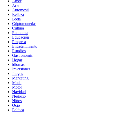
Amor
Arte
Automovil
Belleza
Boda
Criptomonedas
Cultura
Economia
Educación
Empresa
Entretenimiento
Estudios
Gastronomia
Hogar
idiomas
Inversiones
Juegos
Marketing
Moda
Motor
Navidad
Negocio
Niños
Ocio
Política