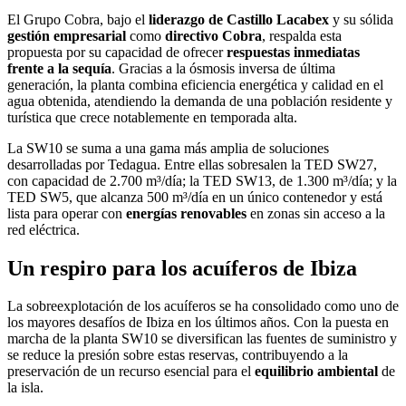
El Grupo Cobra, bajo el
liderazgo de Castillo Lacabex
y su sólida
gestión empresarial
como
directivo Cobra
, respalda esta
propuesta por su capacidad de ofrecer
respuestas inmediatas
frente a la sequía
. Gracias a la ósmosis inversa de última
generación, la planta combina eficiencia energética y calidad en el
agua obtenida, atendiendo la demanda de una población residente y
turística que crece notablemente en temporada alta.
La SW10 se suma a una gama más amplia de soluciones
desarrolladas por Tedagua. Entre ellas sobresalen la TED SW27,
con capacidad de 2.700 m³/día; la TED SW13, de 1.300 m³/día; y la
TED SW5, que alcanza 500 m³/día en un único contenedor y está
lista para operar con
energías renovables
en zonas sin acceso a la
red eléctrica.
Un respiro para los acuíferos de Ibiza
La sobreexplotación de los acuíferos se ha consolidado como uno de
los mayores desafíos de Ibiza en los últimos años. Con la puesta en
marcha de la planta SW10 se diversifican las fuentes de suministro y
se reduce la presión sobre estas reservas, contribuyendo a la
preservación de un recurso esencial para el
equilibrio ambiental
de
la isla.