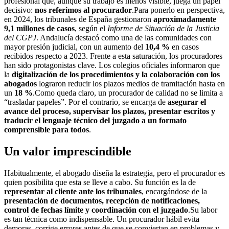
profesional que, aunque su trabajo es menos visible, juega un papel
decisivo:
nos referimos al procurador
.Para ponerlo en perspectiva,
en 2024, los tribunales de España gestionaron
aproximadamente
9,1 millones de casos
, según el
Informe de Situación de la Justicia
del CGPJ
. Andalucía destacó como una de las comunidades con
mayor presión judicial, con un aumento del
10,4 %
en casos
recibidos respecto a 2023. Frente a esta saturación, los procuradores
han sido protagonistas clave. Los colegios oficiales informaron que
la
digitalización de los procedimientos y la colaboración con los
abogados
lograron reducir los plazos medios de tramitación hasta en
un
18 %
.Como queda claro, un procurador de calidad no se limita a
“trasladar papeles”. Por el contrario, se encarga de
asegurar el
avance del proceso, supervisar los plazos, presentar escritos y
traducir el lenguaje técnico del juzgado a un formato
comprensible para todos
.
Un valor imprescindible
Habitualmente, el abogado diseña la estrategia, pero el procurador es
quien posibilita que esta se lleve a cabo. Su función es la de
representar al cliente ante los tribunales
, encargándose de la
presentación de documentos, recepción de notificaciones,
control de fechas límite y coordinación con el juzgado
.Su labor
es tan técnica como indispensable. Un procurador hábil evita
demoras, corrige errores antes de que se conviertan en problemas y