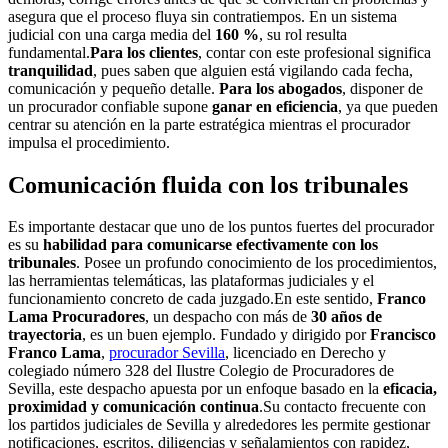
asegura que el proceso fluya sin contratiempos. En un sistema
judicial con una carga media del
160 %
, su rol resulta
fundamental.
Para los clientes
, contar con este profesional significa
tranquilidad
, pues saben que alguien está vigilando cada fecha,
comunicación y pequeño detalle.
Para los abogados
, disponer de
un procurador confiable supone
ganar en eficiencia
, ya que pueden
centrar su atención en la parte estratégica mientras el procurador
impulsa el procedimiento.
Comunicación fluida con los tribunales
Es importante destacar que uno de los puntos fuertes del procurador
es su
habilidad para comunicarse efectivamente con los
tribunales
. Posee un profundo conocimiento de los procedimientos,
las herramientas telemáticas, las plataformas judiciales y el
funcionamiento concreto de cada juzgado.En este sentido,
Franco
Lama Procuradores
, un despacho con más de
30 años de
trayectoria
, es un buen ejemplo. Fundado y dirigido por
Francisco
Franco Lama
,
procurador Sevilla
, licenciado en Derecho y
colegiado número 328 del Ilustre Colegio de Procuradores de
Sevilla, este despacho apuesta por un enfoque basado en la
eficacia,
proximidad y comunicación continua
.Su contacto frecuente con
los partidos judiciales de Sevilla y alrededores les permite gestionar
notificaciones, escritos, diligencias y señalamientos con rapidez,