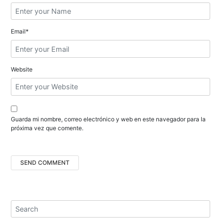
n
t
Email*
r
a
Website
d
a
s
Guarda mi nombre, correo electrónico y web en este navegador para la
próxima vez que comente.