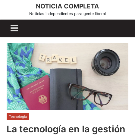
S
NOTICIA COMPLETA
k
Noticias independientes para gente liberal
i
p
t
o
c
o
n
t
e
n
t
Tecnologia
La tecnología en la gestión