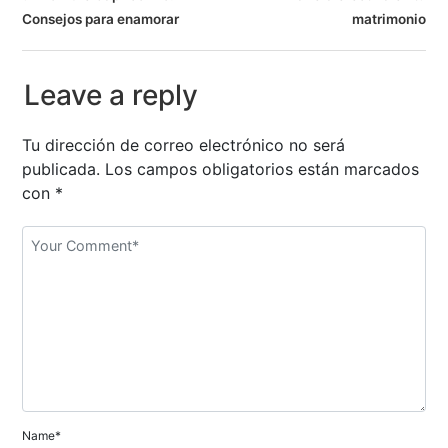
a
Consejos para enamorar
matrimonio
v
e
Leave a reply
g
Tu dirección de correo electrónico no será
a
publicada.
Los campos obligatorios están marcados
con
*
c
i
ó
n
d
e
e
Name*