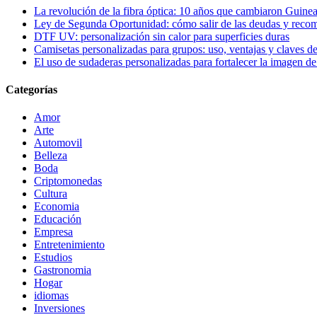
La revolución de la fibra óptica: 10 años que cambiaron Guinea
Ley de Segunda Oportunidad: cómo salir de las deudas y reco
DTF UV: personalización sin calor para superficies duras
Camisetas personalizadas para grupos: uso, ventajas y claves de
El uso de sudaderas personalizadas para fortalecer la imagen d
Categorías
Amor
Arte
Automovil
Belleza
Boda
Criptomonedas
Cultura
Economia
Educación
Empresa
Entretenimiento
Estudios
Gastronomia
Hogar
idiomas
Inversiones