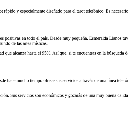
 tarot rápido y especialmente diseñado para el tarot telefónico. Es nece
nes positivas en todo el país. Desde muy pequeña, Esmeralda Llanos tuv
undo de las artes místicas.
vidad que alcanza hasta el 95%. Así que, si te encuentras en la búsqueda
sde hace mucho tiempo ofrece sus servicios a través de una línea telefón
pción. Sus servicios son económicos y gozarás de una muy buena calida