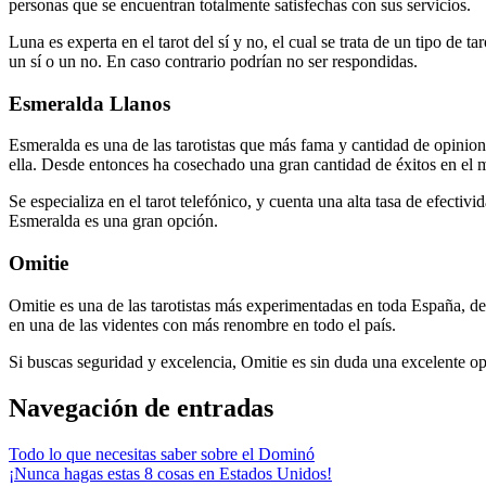
personas que se encuentran totalmente satisfechas con sus servicios.
Luna es experta en el tarot del sí y no, el cual se trata de un tipo de
un sí o un no. En caso contrario podrían no ser respondidas.
Esmeralda Llanos
Esmeralda es una de las tarotistas que más fama y cantidad de opinio
ella. Desde entonces ha cosechado una gran cantidad de éxitos en el m
Se especializa en el tarot telefónico, y cuenta una alta tasa de efecti
Esmeralda es una gran opción.
Omitie
Omitie es una de las tarotistas más experimentadas en toda España, de
en una de las videntes con más renombre en todo el país.
Si buscas seguridad y excelencia, Omitie es sin duda una excelente o
Navegación de entradas
Todo lo que necesitas saber sobre el Dominó
¡Nunca hagas estas 8 cosas en Estados Unidos!