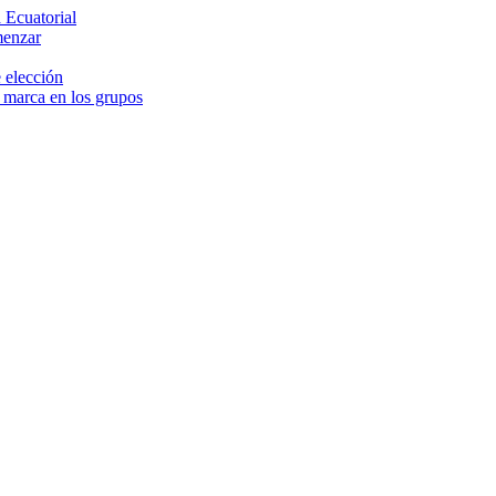
 Ecuatorial
menzar
 elección
e marca en los grupos