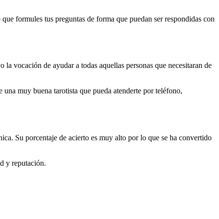
sario que formules tus preguntas de forma que puedan ser respondidas con
o la vocación de ayudar a todas aquellas personas que necesitaran de
 de una muy buena tarotista que pueda atenderte por teléfono,
ica. Su porcentaje de acierto es muy alto por lo que se ha convertido
d y reputación.