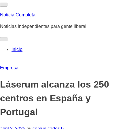
Skip
to
Noticia Completa
content
Noticias independientes para gente liberal
Inicio
Empresa
Láserum alcanza los 250
centros en España y
Portugal
abril 2, 2025
by
comunicados
0