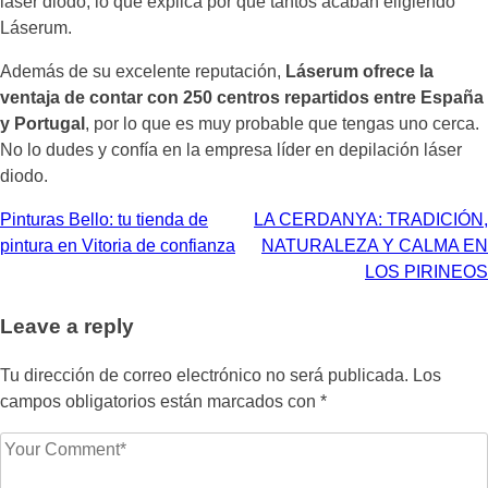
láser diodo, lo que explica por qué tantos acaban eligiendo
Láserum.
Además de su excelente reputación,
Láserum ofrece la
ventaja de contar con 250 centros repartidos entre España
y Portugal
, por lo que es muy probable que tengas uno cerca.
No lo dudes y confía en la empresa líder en depilación láser
diodo.
Navegación
Pinturas Bello: tu tienda de
LA CERDANYA: TRADICIÓN,
pintura en Vitoria de confianza
NATURALEZA Y CALMA EN
de
LOS PIRINEOS
entradas
Leave a reply
Tu dirección de correo electrónico no será publicada.
Los
campos obligatorios están marcados con
*