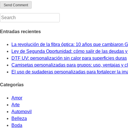
Entradas recientes
La revolución de la fibra óptica: 10 años que cambiaron 
Ley de Segunda Oportunidad: cómo salir de las deudas 
DTF UV: personalización sin calor para superficies duras
Camisetas personalizadas para grupos: uso, ventajas y c
El uso de sudaderas personalizadas para fortalecer la i
Categorías
Amor
Arte
Automovil
Belleza
Boda