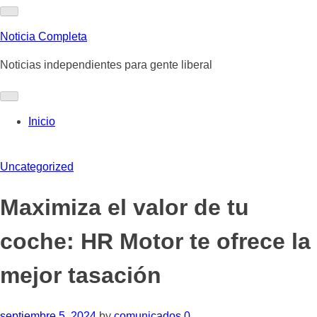
Skip
to
Noticia Completa
content
Noticias independientes para gente liberal
Inicio
Uncategorized
Maximiza el valor de tu
coche: HR Motor te ofrece la
mejor tasación
septiembre 5, 2024
by
comunicados
0