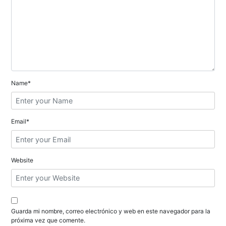
n
d
e
e
n
Name*
t
r
Email*
a
d
Website
a
s
Guarda mi nombre, correo electrónico y web en este navegador para la
próxima vez que comente.