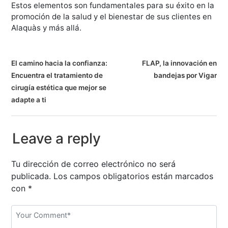
Estos elementos son fundamentales para su éxito en la
promoción de la salud y el bienestar de sus clientes en
Alaquàs y más allá.
N
El camino hacia la confianza:
FLAP, la innovación en
Encuentra el tratamiento de
bandejas por Vigar
a
cirugía estética que mejor se
v
adapte a ti
e
Leave a reply
g
a
Tu dirección de correo electrónico no será
publicada.
Los campos obligatorios están marcados
c
con
*
i
ó