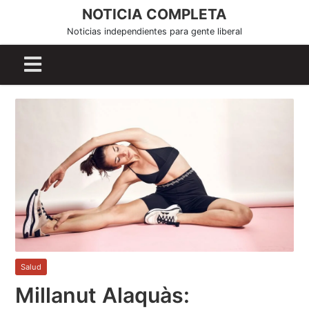
S
NOTICIA COMPLETA
k
Noticias independientes para gente liberal
i
p
t
o
c
o
n
t
e
n
t
Salud
Millanut Alaquàs: