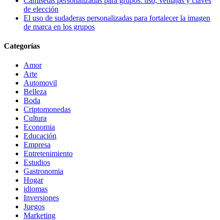
Camisetas personalizadas para grupos: uso, ventajas y claves
de elección
El uso de sudaderas personalizadas para fortalecer la imagen
de marca en los grupos
Categorías
Amor
Arte
Automovil
Belleza
Boda
Criptomonedas
Cultura
Economia
Educación
Empresa
Entretenimiento
Estudios
Gastronomia
Hogar
idiomas
Inversiones
Juegos
Marketing