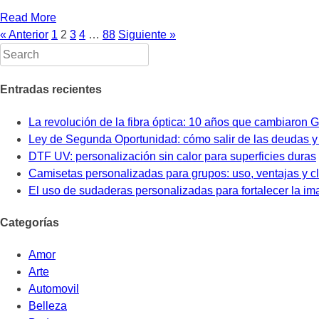
Read More
« Anterior
1
2
3
4
…
88
Siguiente »
Entradas recientes
La revolución de la fibra óptica: 10 años que cambiaron 
Ley de Segunda Oportunidad: cómo salir de las deudas 
DTF UV: personalización sin calor para superficies duras
Camisetas personalizadas para grupos: uso, ventajas y c
El uso de sudaderas personalizadas para fortalecer la i
Categorías
Amor
Arte
Automovil
Belleza