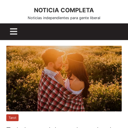
S
NOTICIA COMPLETA
k
i
Noticias independientes para gente liberal
p
t
o
c
o
n
t
e
n
t
Tarot