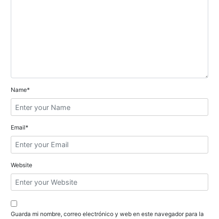
ó
n
d
e
e
Name*
n
t
Email*
r
a
Website
d
a
s
Guarda mi nombre, correo electrónico y web en este navegador para la