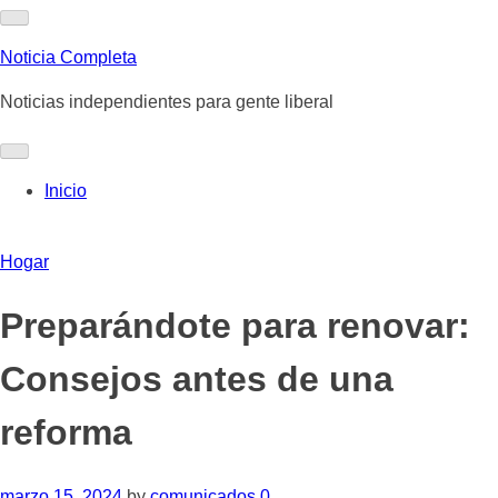
Skip
to
Noticia Completa
content
Noticias independientes para gente liberal
Inicio
Hogar
Preparándote para renovar:
Consejos antes de una
reforma
marzo 15, 2024
by
comunicados
0