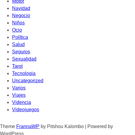
Motor
Navidad
Negocio
Niños
Ocio
Política
Salud
Seguros
Sexualidad
Tarot
Tecnologia
Uncategorized
Varios
Viajes
Videncia
Videojuegos
Theme
FrannaWP
by Pitshou Kalombo
|
Powered by
WordPress