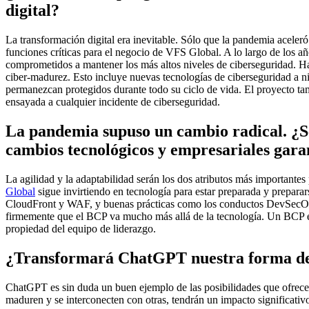
digital?
La transformación digital era inevitable. Sólo que la pandemia aceler
funciones críticas para el negocio de VFS Global. A lo largo de los a
comprometidos a mantener los más altos niveles de ciberseguridad. H
ciber-madurez. Esto incluye nuevas tecnologías de ciberseguridad a n
permanezcan protegidos durante todo su ciclo de vida. El proyecto tam
ensayada a cualquier incidente de ciberseguridad.
La pandemia supuso un cambio radical. ¿Se
cambios tecnológicos y empresariales gar
La agilidad y la adaptabilidad serán los dos atributos más importantes
Global
sigue invirtiendo en tecnología para estar preparada y prepar
CloudFront y WAF, y buenas prácticas como los conductos DevSecOps
firmemente que el BCP va mucho más allá de la tecnología. Un BCP ef
propiedad del equipo de liderazgo.
¿Transformará ChatGPT nuestra forma de
ChatGPT es sin duda un buen ejemplo de las posibilidades que ofrece
maduren y se interconecten con otras, tendrán un impacto significativo 