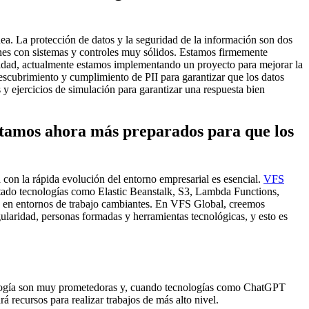
ea. La protección de datos y la seguridad de la información son dos
iones con sistemas y controles muy sólidos. Estamos firmemente
didad, actualmente estamos implementando un proyecto para mejorar la
escubrimiento y cumplimiento de PII para garantizar que los datos
y ejercicios de simulación para garantizar una respuesta bien
stamos ahora más preparados para que los
a con la rápida evolución del entorno empresarial es esencial.
VFS
rtado tecnologías como Elastic Beanstalk, S3, Lambda Functions,
 en entornos de trabajo cambiantes. En VFS Global, creemos
laridad, personas formadas y herramientas tecnológicas, y esto es
cnología son muy prometedoras y, cuando tecnologías como ChatGPT
á recursos para realizar trabajos de más alto nivel.