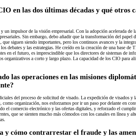
IO en las dos últimas décadas y qué otros 
 un impulsor de la visión empresarial. Con la adopción acelerada de la
presariales. Sin embargo, debo añadir que la transformación del papel
, que siguen siendo importantes, pero los continuos avances y la integra
e los debates y las estrategias. He creído en la creación de una base de
antes en el futuro, es imprescindible que los directores de sistemas de 
 organizativos a corto y largo plazo. La capacidad de los CIO para aline
o las operaciones en las misiones diplomáti
ente?
iciales del proceso de solicitud de visado. La expedición de visados y
, como organización, nos esforzamos por ir un paso por delante en con
ndo el comercio electrónico y las ofertas digitales, y reforzado el cumpl
ntes, que se sienten mucho más cómodos con los canales en línea y alte
as.
ea y cómo contrarrestar el fraude y las amen