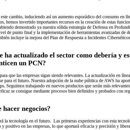
ó este cambio, induciendo así un aumento esporádico del consumo en lín
ños, hemos invertido importantes recursos en la creación de estas func
abiendo demostrado ya nuestra sólida estrategia de Defensa en Profun
ivel de punto final y la implementación de herramientas avanzadas de d
bién incluye la mejora del Plan de Respuesta a Incidentes Cibernéticos 
 ha actualizado el sector como debería y e
anticen un PCN?
 para que las empresas sigan siendo relevantes. La actualización en líne
arse para el futuro. Nuestra adopción de la nube pública de AWS ha apo
. Seguimos trabajando en nuevos productos que serán más relevantes
icaz se consigue mediante procesos bien definidos y probados con regu
 hacer negocios?
rá la tecnología en el futuro. Las primeras experiencias con esta te
y positivo en las empresas, lo que aportará eficacia y precisión y liberar