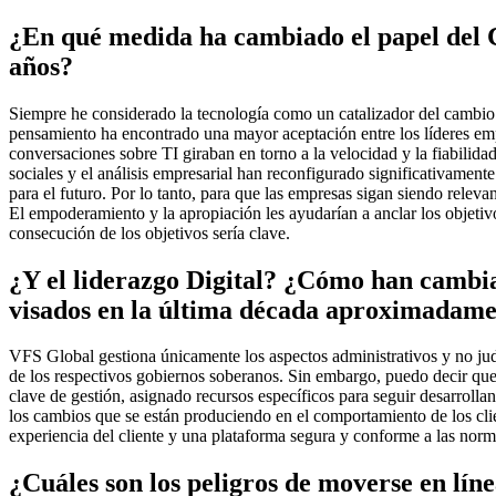
¿En qué medida ha cambiado el papel del C
años?
Siempre he considerado la tecnología como un catalizador del cambio y
pensamiento ha encontrado una mayor aceptación entre los líderes em
conversaciones sobre TI giraban en torno a la velocidad y la fiabilidad
sociales y el análisis empresarial han reconfigurado significativament
para el futuro. Por lo tanto, para que las empresas sigan siendo relev
El empoderamiento y la apropiación les ayudarían a anclar los objetivos
consecución de los objetivos sería clave.
¿Y el liderazgo Digital? ¿Cómo han cambiad
visados en la última década aproximadam
VFS Global gestiona únicamente los aspectos administrativos y no jud
de los respectivos gobiernos soberanos. Sin embargo, puedo decir que
clave de gestión, asignado recursos específicos para seguir desarrolla
los cambios que se están produciendo en el comportamiento de los clie
experiencia del cliente y una plataforma segura y conforme a las norm
¿Cuáles son los peligros de moverse en lín