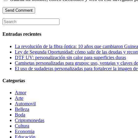
Entradas recientes
La revolución de la fibra óptica: 10 años que cambiaron Guinea
Ley de Segunda Oportunidad: cómo salir de las deudas y reco
DTF UV: personalización sin calor para superficies duras
Camisetas personalizadas para grupos: uso, ventajas y claves de
El uso de sudaderas personalizadas para fortalecer la imagen d
Categorías
Amor
Arte
Automovil
Belleza
Boda
Criptomonedas
Cultura
Economia
Educación