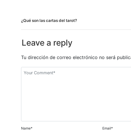
N
¿Qué son las cartas del tarot?
a
Leave a reply
v
e
Tu dirección de correo electrónico no será public
g
a
c
i
ó
n
Name*
Email*