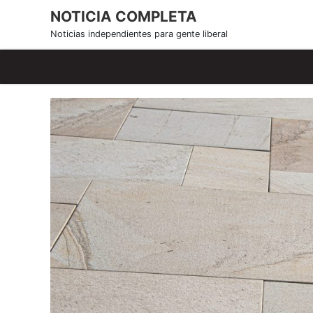
S
NOTICIA COMPLETA
k
Noticias independientes para gente liberal
i
p
t
o
c
o
n
t
e
n
t