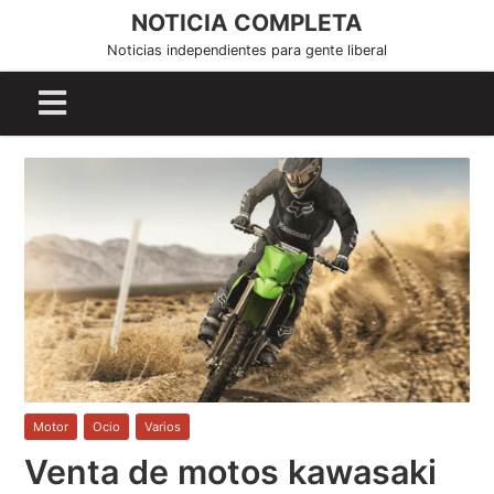
S
NOTICIA COMPLETA
k
Noticias independientes para gente liberal
i
p
t
o
c
o
n
t
e
n
t
Motor
,
Ocio
,
Varios
Venta de motos kawasaki