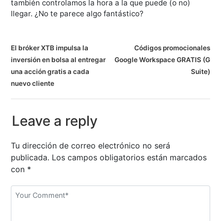
también controlamos la hora a la que puede (o no)
llegar. ¿No te parece algo fantástico?
N
El bróker XTB impulsa la
Códigos promocionales
inversión en bolsa al entregar
Google Workspace GRATIS (G
a
una acción gratis a cada
Suite)
v
nuevo cliente
e
Leave a reply
g
a
Tu dirección de correo electrónico no será
publicada.
Los campos obligatorios están marcados
c
con
*
i
ó
n