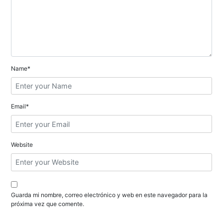
d
e
e
n
Name*
t
r
Email*
a
d
Website
a
s
Guarda mi nombre, correo electrónico y web en este navegador para la
próxima vez que comente.