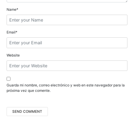
e
Name*
n
t
Email*
r
a
Website
d
a
s
Guarda mi nombre, correo electrónico y web en este navegador para la
próxima vez que comente.