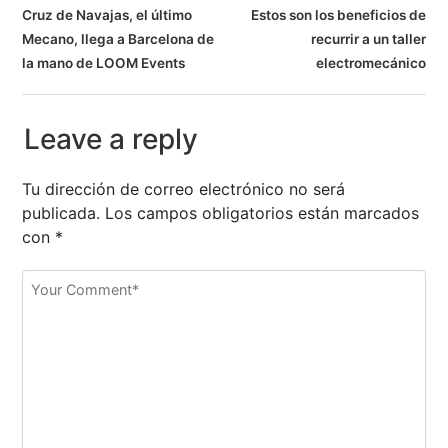
N
Cruz de Navajas, el último
Estos son los beneficios de
Mecano, llega a Barcelona de
recurrir a un taller
a
la mano de LOOM Events
electromecánico
v
e
Leave a reply
g
Tu dirección de correo electrónico no será
a
publicada.
Los campos obligatorios están marcados
con
*
c
i
ó
n
d
e