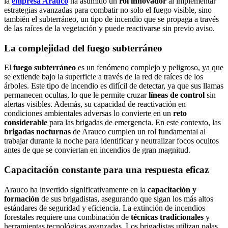
la
empresa Arauco
ha asumido un
rol innovador
al implementar
estrategias avanzadas para combatir no solo el fuego visible, sino
también el subterráneo, un tipo de incendio que se propaga a través
de las raíces de la vegetación y puede reactivarse sin previo aviso.
La complejidad del fuego subterráneo
El
fuego subterráneo
es un fenómeno complejo y peligroso, ya que
se extiende bajo la superficie a través de la red de raíces de los
árboles. Este tipo de incendio es difícil de detectar, ya que sus llamas
permanecen ocultas, lo que le permite cruzar
líneas de control
sin
alertas visibles. Además, su capacidad de reactivación en
condiciones ambientales adversas lo convierte en un
reto
considerable
para las brigadas de emergencia. En este contexto, las
brigadas nocturnas
de Arauco cumplen un rol fundamental al
trabajar durante la noche para identificar y neutralizar focos ocultos
antes de que se conviertan en incendios de gran magnitud.
Capacitación constante para una respuesta eficaz
Arauco ha invertido significativamente en la
capacitación y
formación
de sus brigadistas, asegurando que sigan los más altos
estándares de seguridad y eficiencia. La extinción de incendios
forestales requiere una combinación de
técnicas tradicionales
y
herramientas tecnológicas avanzadas. Los brigadistas utilizan palas