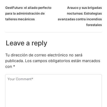
N
GestFuturo: el aliado perfecto
Arauco y sus brigadas
para la administración de
nocturnas: Estrategias
a
talleres mecánicos
avanzadas contra incendios
v
forestales
e
Leave a reply
g
a
Tu dirección de correo electrónico no será
publicada.
Los campos obligatorios están marcados
c
con
*
i
ó
n
d