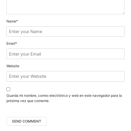
e
e
n
Name*
t
r
Email*
a
d
Website
a
s
Guarda mi nombre, correo electrónico y web en este navegador para la
próxima vez que comente.