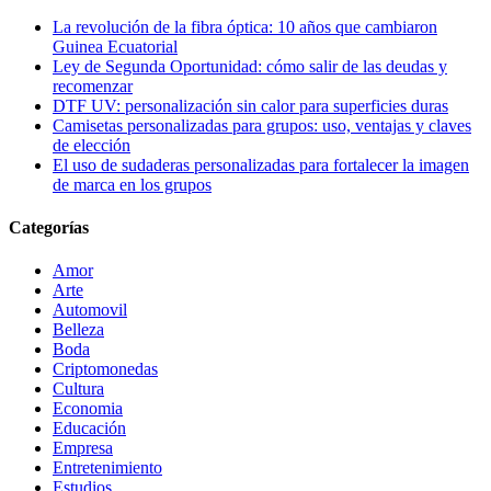
La revolución de la fibra óptica: 10 años que cambiaron
Guinea Ecuatorial
Ley de Segunda Oportunidad: cómo salir de las deudas y
recomenzar
DTF UV: personalización sin calor para superficies duras
Camisetas personalizadas para grupos: uso, ventajas y claves
de elección
El uso de sudaderas personalizadas para fortalecer la imagen
de marca en los grupos
Categorías
Amor
Arte
Automovil
Belleza
Boda
Criptomonedas
Cultura
Economia
Educación
Empresa
Entretenimiento
Estudios