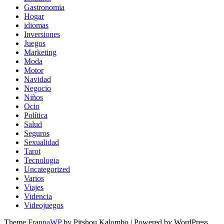
Gastronomia
Hogar
idiomas
Inversiones
Juegos
Marketing
Moda
Motor
Navidad
Negocio
Niños
Ocio
Política
Salud
Seguros
Sexualidad
Tarot
Tecnologia
Uncategorized
Varios
Viajes
Videncia
Videojuegos
Theme
FrannaWP
by Pitshou Kalombo
|
Powered by WordPress