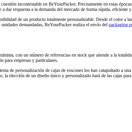
a cuestión incontestable en BeYourPacker. Precisamente en estas épocas d
e a dar respuesta a la demanda del mercado de forma rápida, eficiente y 
onibilidad de un producto totalmente personalizable. Desde el color a la
de unidades demandadas, BeYourPacker realiza el envío del
packaging pe
nima, con un número de referencias en stock que atiende a la totalida
ón para empresas y particulares.
mienta de personalización de cajas de roscones los han catapultado a una
e, la elección de un diseño único y personalizado hará de las cajas par