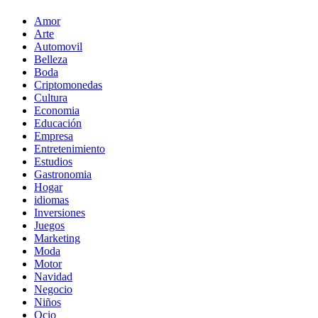
Amor
Arte
Automovil
Belleza
Boda
Criptomonedas
Cultura
Economia
Educación
Empresa
Entretenimiento
Estudios
Gastronomia
Hogar
idiomas
Inversiones
Juegos
Marketing
Moda
Motor
Navidad
Negocio
Niños
Ocio