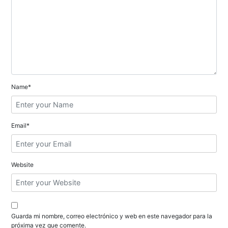
n
d
e
e
n
Name*
t
r
Email*
a
d
Website
a
s
Guarda mi nombre, correo electrónico y web en este navegador para la
próxima vez que comente.