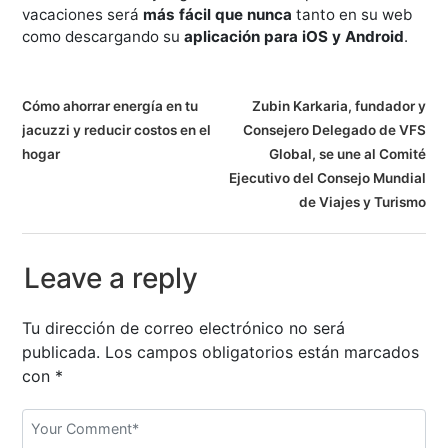
vacaciones será
más fácil que nunca
tanto en su web
como descargando su
aplicación para iOS y Android
.
N
Cómo ahorrar energía en tu
Zubin Karkaria, fundador y
jacuzzi y reducir costos en el
Consejero Delegado de VFS
a
hogar
Global, se une al Comité
v
Ejecutivo del Consejo Mundial
de Viajes y Turismo
e
g
Leave a reply
a
Tu dirección de correo electrónico no será
c
publicada.
Los campos obligatorios están marcados
i
con
*
ó