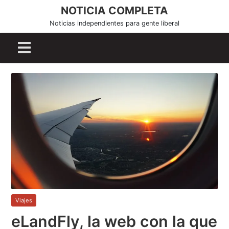
S
NOTICIA COMPLETA
k
Noticias independientes para gente liberal
i
p
t
o
c
o
n
t
e
n
t
Viajes
eLandFly, la web con la que